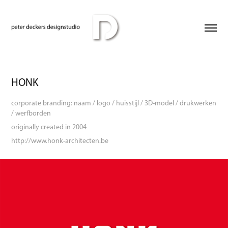
HONK
corporate branding: naam / logo / huisstijl / 3D-model / drukwerken
/ werfborden
originally created in 2004
http://www.honk-architecten.be